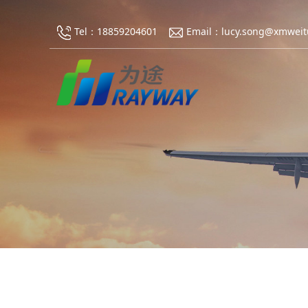
Tel：18859204601
Email：lucy.song@xmweit