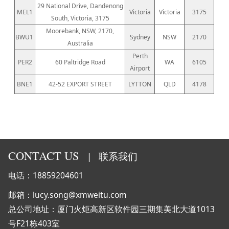
29 National Drive, Dandenong
MEL1
Victoria
Victoria
3175
South, Victoria, 3175
Moorebank, NSW, 2170,
BWU1
Sydney
NSW
2170
Australia
Perth
PER2
60 Paltridge Road
WA
6105
Airport
BNE1
42-52 EXPORT STREET
LYTTON
QLD
4178
CONTACT US
|
联系我们
电话：18859204601
邮箱：lucy.song@xmweitu.com
总公司地址：厦门火炬高新区软件园三期集美北大道1013
号F21栋403室