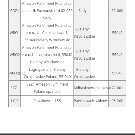
Amazon Fulfillment Poland sp.
POZ1
z o o. Ul. Poznanska 1d 62-080
Sady
62-080
Sady
Amazon Fulfillment Poland sp.
Bielany
WRO1
z o o., Ul. Czekoladowa 1,
55040
Wroclawskie
55040 Bielany Wroclawskie
Amazon Fulfillment Poland sp.
Bielany
WRO2
z o o. Ul. Logistyczna 6, 55040
55040
Wroclawskie
Bielany Wroclawskie
Logistyczna 6, Bielany
Bielany
WRO2(PL)
55040
Wroclawskie,Poland, 55-040
Wroclawskie
SZZ1 Amazon Fulfillment
SZZ1
Kołbaskowo
Kołbaskowo
72-001
Poland sp. z o.o.
LCJ2
Pawlikowice 155
Pawlikowice
Pawlikowice
95-200