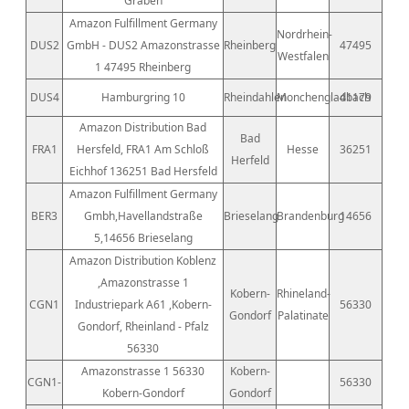
Graben
Amazon Fulfillment Germany
Nordrhein-
DUS2
GmbH - DUS2 Amazonstrasse
Rheinberg
47495
Westfalen
1 47495 Rheinberg
DUS4
Hamburgring 10
Rheindahlen
Monchengladbach
41179
Amazon Distribution Bad
Bad
FRA1
Hersfeld, FRA1 Am Schloß
Hesse
36251
Herfeld
Eichhof 136251 Bad Hersfeld
Amazon Fulfillment Germany
BER3
Gmbh,Havellandstraße
Brieselang
Brandenburg
14656
5,14656 Brieselang
Amazon Distribution Koblenz
,Amazonstrasse 1
Kobern-
Rhineland-
CGN1
Industriepark A61 ,Kobern-
56330
Gondorf
Palatinate
Gondorf, Rheinland - Pfalz
56330
Amazonstrasse 1 56330
Kobern-
CGN1-
56330
Kobern-Gondorf
Gondorf