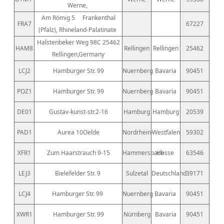
Werne,
Am Römig 5
Frankenthal
FRA7
67227
(Pfalz), Rhineland-Palatinate
Halstenbeker Weg 98C 25462
HAM8
Rellingen
Rellingen
25462
Rellingen,Germany
LCJ2
Hamburger Str. 99
Nuernberg
Bavaria
90451
POZ1
Hamburger Str. 99
Nuernberg
Bavaria
90451
DE01
Gustav-kunst-str.2-16
Hamburg
Hamburg
20539
PAD1
Aurea 10Oelde
Nordrhein-
Westfalen
59302
XFR1
Zum Haarstrauch 9-15
Hammersbach
Hesse
63546
LEJ3
Bielefelder Str. 9
Sulzetal
Deutschland
39171
LCJ4
Hamburger Str. 99
Nuernberg
Bavaria
90451
XWR1
Hamburger Str. 99
Nürnberg
Bavaria
90451