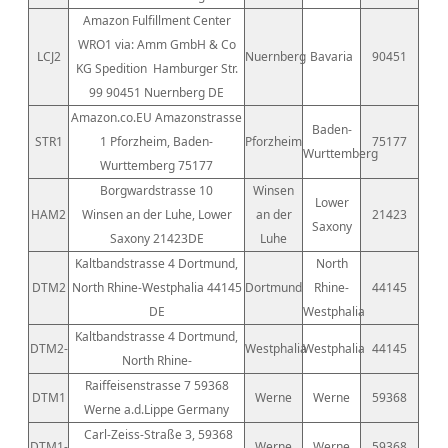
Amazon Fulfillment Center
WRO1 via: Amm GmbH & Co
LCJ2
Nuernberg
Bavaria
90451
KG Spedition
Hamburger Str.
99 90451 Nuernberg DE
Amazon.co.EU Amazonstrasse
Baden-
STR1
1 Pforzheim, Baden-
Pforzheim
75177
Wurttemberg
Wurttemberg 75177
Borgwardstrasse 10
Winsen
Lower
HAM2
Winsen an der Luhe, Lower
an der
21423
Saxony
Saxony 21423DE
Luhe
Kaltbandstrasse 4 Dortmund,
North
DTM2
North Rhine-Westphalia 44145
Dortmund
Rhine-
44145
DE
Westphalia
Kaltbandstrasse 4 Dortmund,
DTM2-
Westphalia
Westphalia
44145
North Rhine-
Raiffeisenstrasse 7 59368
DTM1
Werne
Werne
59368
Werne a.d.Lippe Germany
Carl-Zeiss-Straße 3, 59368
DTM1-
Werne
Werne
59368