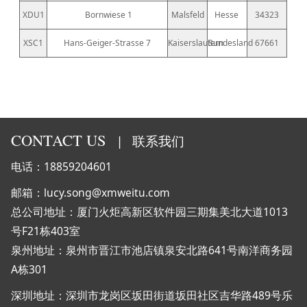
XDU1
Bornwiese 1
Malsfeld
Hesse
34323
XSC1
Hans-Geiger-Strasse 7
Kaiserslautern
Bundesland
67661
CONTACT US
|
联系我们
电话：18859204601
邮箱：lucy.song@xmweitu.com
总公司地址：厦门火炬高新区软件园三期集美北大道1013
号F21栋403室
泉州地址：泉州市晋江市池店镇泉安北路641号南洋商务园
A栋301
深圳地址：深圳市龙岗区坂田街道坂田社区吉华路489号乐