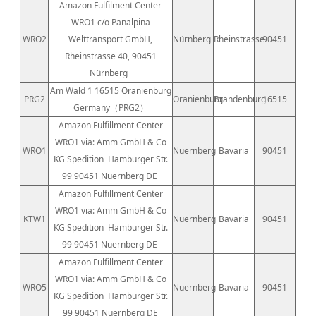
Amazon Fulfilment Center
WRO1 c/o Panalpina
WRO2
Welttransport GmbH,
Nürnberg
Rheinstrasse
90451
Rheinstrasse 40, 90451
Nürnberg
Am Wald 1 16515 Oranienburg
PRG2
Oranienburg
Brandenburg
16515
Germany（PRG2）
Amazon Fulfillment Center
WRO1 via: Amm GmbH & Co
WRO1
Nuernberg
Bavaria
90451
KG Spedition
Hamburger Str.
99 90451 Nuernberg DE
Amazon Fulfillment Center
WRO1 via: Amm GmbH & Co
KTW1
Nuernberg
Bavaria
90451
KG Spedition
Hamburger Str.
99 90451 Nuernberg DE
Amazon Fulfillment Center
WRO1 via: Amm GmbH & Co
WRO5
Nuernberg
Bavaria
90451
KG Spedition
Hamburger Str.
99 90451 Nuernberg DE