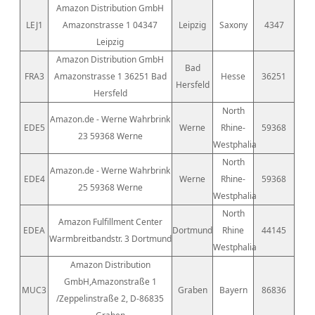
Amazon Distribution GmbH
LEJ1
Amazonstrasse 1 04347
Leipzig
Saxony
4347
Leipzig
Amazon Distribution GmbH
Bad
FRA3
Amazonstrasse 1 36251 Bad
Hesse
36251
Hersfeld
Hersfeld
North
Amazon.de - Werne Wahrbrink
EDE5
Werne
Rhine-
59368
23 59368 Werne
Westphalia
North
Amazon.de - Werne Wahrbrink
EDE4
Werne
Rhine-
59368
25 59368 Werne
Westphalia
North
Amazon Fulfillment Center
EDEA
Dortmund
Rhine
44145
Warmbreitbandstr. 3 Dortmund
Westphalia
Amazon Distribution
GmbH,Amazonstraße 1
MUC3
Graben
Bayern
86836
/Zeppelinstraße 2, D-86835