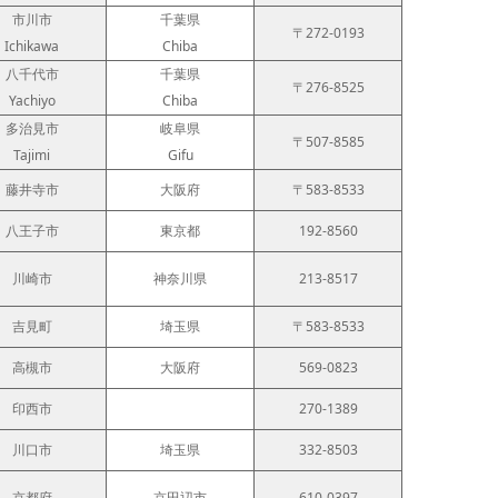
市川市
千葉県
〒272-0193
Ichikawa
Chiba
八千代市
千葉県
〒276-8525
Yachiyo
Chiba
多治見市
岐阜県
〒507-8585
Tajimi
Gifu
藤井寺市
大阪府
〒583-8533
八王子市
東京都
192-8560
川崎市
神奈川県
213-8517
吉見町
埼玉県
〒583-8533
高槻市
大阪府
569-0823
印西市
270-1389
川口市
埼玉県
332-8503
京都府
京田辺市
610-0397