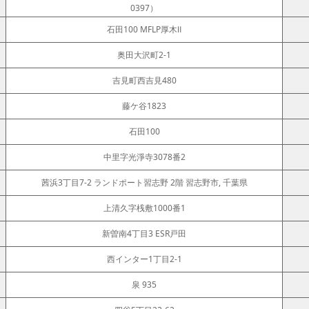
0397）
石田100 MFLP厚木Ⅱ
奥田大沢町2-1
吉見町西吉見480
藤ケ谷1823
石田100
中里字光淨寺3078番2
茜浜3丁目7-2 ランドポート習志野 2階 習志野市, 千葉県
上清久字桟敷1000番1
新曽南4丁目3 ESR戸田
西インター1丁目2-1
泉 935