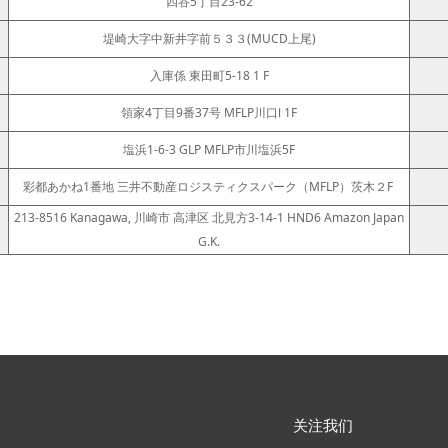
四谷5丁目23-62
堤崎大字中新井字前５３３(MUCD上尾)
入庫係 東田町5-18 1 F
領家4丁目9番37号 MFLP川口Ⅰ 1F
塩浜1-6-3 GLP MFLP市川塩浜5F
彩都あかね1番地 三井不動産ロジスティクスパーク（MFLP）茨木２F
213-8516 Kanagawa, 川崎市 高津区 北見方3-14-1 HND6 Amazon Japan
G.K.
关注我们