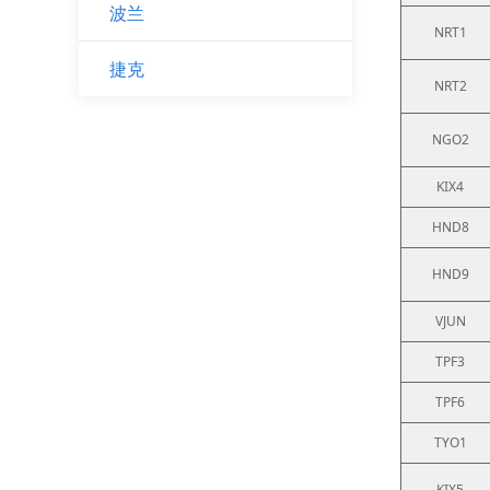
波兰
NRT1
捷克
NRT2
NGO2
KIX4
HND8
HND9
VJUN
TPF3
TPF6
TYO1
KIX5