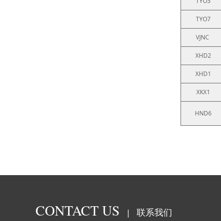
TYO3
TYO7
VJNC
XHD2
XHD1
XKX1
HND6
CONTACT US
联系我们
|