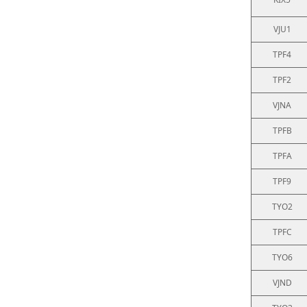
VJU1
TPF4
TPF2
VJNA
TPFB
TPFA
TPF9
TYO2
TPFC
TYO6
VJND