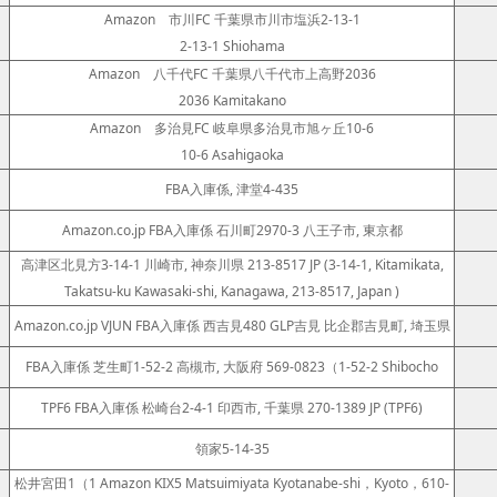
Amazon 市川FC 千葉県市川市塩浜2-13-1
2-13-1 Shiohama
Amazon 八千代FC 千葉県八千代市上高野2036
2036 Kamitakano
Amazon 多治見FC 岐阜県多治見市旭ヶ丘10-6
10-6 Asahigaoka
FBA入庫係, 津堂4-435
Amazon.co.jp FBA入庫係 石川町2970-3 八王子市, 東京都
高津区北見方3-14-1 川崎市, 神奈川県 213-8517 JP (3-14-1, Kitamikata,
Takatsu-ku Kawasaki-shi, Kanagawa, 213-8517, Japan )
Amazon.co.jp VJUN FBA入庫係 西吉見480 GLP吉見 比企郡吉見町, 埼玉県
FBA入庫係 芝生町1-52-2 高槻市, 大阪府 569-0823（1-52-2 Shibocho
TPF6 FBA入庫係 松崎台2-4-1 印西市, 千葉県 270-1389 JP (TPF6)
領家5-14-35
松井宮田1（1 Amazon KIX5 Matsuimiyata Kyotanabe-shi，Kyoto，610-