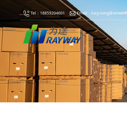
Tel：18859204601
Email：lucy.song@xmweit