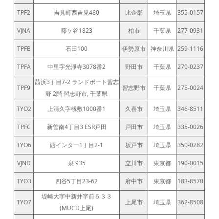
TPF2
吉見町西吉見480
比企郡
埼玉県
355-0157
VJNA
藤ケ谷1823
柏市
千葉県
277-0931
TPFB
石田100
伊勢原市
神奈川県
259-1116
TPFA
中里字光淨寺3078番2
野田市
千葉県
270-0237
茜浜3丁目7-2 ランドポート習志
TPF9
習志野市
千葉県
275-0024
野 2階 習志野市, 千葉県
TYO2
上清久字桟敷1000番1
久喜市
埼玉県
346-8511
TPFC
新曽南4丁目3 ESR戸田
戸田市
埼玉県
335-0026
TYO6
西インター1丁目2-1
坂戸市
埼玉県
350-0282
VJND
泉 935
立川市
東京都
190-0015
TYO3
四谷5丁目23-62
府中市
東京都
183-8570
堤崎大字中新井字前５３３
TYO7
上尾市
埼玉県
362-8508
(MUCD上尾)