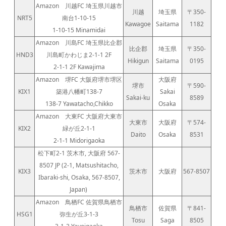
Amazon 川越FC 埼玉県川越市
川越
埼玉県
〒350-
NRT5
南台1-10-15
Kawagoe
Saitama
1182
1-10-15 Minamidai
Amazon 川島FC 埼玉県比企郡
比企郡
埼玉県
〒350-
HND3
川島町かわじま2-1-1 2F
Hikigun
Saitama
0195
2-1-1 2F Kawajima
Amazon 堺FC 大阪府堺市堺区
大阪府
堺市
〒590-
KIX1
築港八幡町138-7
Sakai
Sakai-ku
8589
138-7 Yawatacho,Chikko
Osaka
Amazon 大東FC 大阪府大東市
大東市
大阪府
〒574-
KIX2
緑が丘2-1-1
Daito
Osaka
8531
2-1-1 Midorigaoka
松下町2-1 茨木市, 大阪府 567-
8507 JP (2-1, Matsushitacho,
KIX3
茨木市
大阪府
567-8507
Ibaraki-shi, Osaka, 567-8507,
Japan)
Amazon 鳥栖FC 佐賀県鳥栖市
鳥栖市
佐賀県
〒841-
HSG1
弥生が丘3-1-3
Tosu
Saga
8505