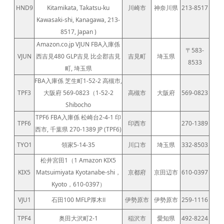
HND9
Kitamikata, Takatsu-ku
川崎市
神奈川県
213-8517
Kawasaki-shi, Kanagawa, 213-
8517, Japan )
Amazon.co.jp VJUN FBA入庫係
〒583-
VJUN
西吉見480 GLP吉見 比企郡吉見
吉見町
埼玉県
8533
町, 埼玉県
FBA入庫係 芝生町1-52-2 高槻市,
TPF3
大阪府 569-0823（1-52-2
高槻市
大阪府
569-0823
Shibocho
TPF6 FBA入庫係 松崎台2-4-1 印
TPF6
印西市
270-1389
西市, 千葉県 270-1389 JP (TPF6)
TYO1
領家5-14-35
川口市
埼玉県
332-8503
松井宮田1（1 Amazon KIX5
KIX5
Matsuimiyata Kyotanabe-shi，
京都府
京田辺市
610-0397
Kyoto，610-0397）
VJU1
石田100 MFLP厚木Ⅱ
伊勢原市
伊勢原市
259-1116
TPF4
奥田大沢町2-1
稲沢市
愛知県
492-8224