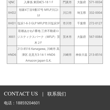
VJNC
入庫係 東田町5-18 1 F
門真市
大阪府
571-0034
領家4丁目9番37号 MFLP川口Ⅰ
XHD2
川口市
埼玉県
332-0004
1F
XHD1
塩浜1-6-3 GLP MFLP市川塩浜5F
市川市
千葉県
272-0127
彩都あかね1番地 三井不動産ロ
XKX1
ジスティクスパーク（MFLP）茨
茨木市
大阪府
567-0084
木２F
213-8516 Kanagawa, 川崎市 高
HND6
津区 北見方3-14-1 HND6
川崎市
神奈川县
213-8516
Amazon Japan G.K.
CONTACT US
|
联系我们
电话：18859204601