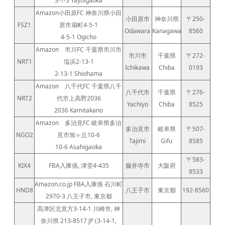
3-1-3 Yayoigaoka
Amazon小田原FC 神奈川県小田
小田原市
神奈川県
〒250-
FSZ1
原市扇町4-5-1
Odawara
Kanagawa
8560
4-5-1 Ogicho
Amazon 市川FC 千葉県市川市
市川市
千葉県
〒272-
NRT1
塩浜2-13-1
Ichikawa
Chiba
0193
2-13-1 Shiohama
Amazon 八千代FC 千葉県八千
八千代市
千葉県
〒276-
NRT2
代市上高野2036
Yachiyo
Chiba
8525
2036 Kamitakano
Amazon 多治見FC 岐阜県多治
多治見市
岐阜県
〒507-
NGO2
見市旭ヶ丘10-6
Tajimi
Gifu
8585
10-6 Asahigaoka
〒583-
KIX4
FBA入庫係, 津堂4-435
藤井寺市
大阪府
8533
Amazon.co.jp FBA入庫係 石川町
HND8
八王子市
東京都
192-8560
2970-3 八王子市, 東京都
高津区北見方3-14-1 川崎市, 神
奈川県 213-8517 JP (3-14-1,