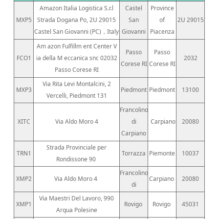
Amazon Italia Logistica S.r.l
Castel
Province
MXP5
Strada Dogana Po, 2U 29015
San
of
2U 29015
Castel San Giovanni (PC)，Italy
Giovanni
Piacenza
Am azon Fulfillm ent Center V
Passo
Passo
FCO1
ia della M eccanica snc 02032
2032
Corese RI
Corese RI
Passo Corese RI
Via Rita Levi Montalcini, 2
MXP3
Piedmont
Piedmont
13100
Vercelli, Piedmont 131
Francolino
XITC
Via Aldo Moro 4
di
Carpiano
20080
Carpiano
Strada Provinciale per
TRN1
Torrazza
Piemonte
10037
Rondissone 90
Francolino
XMP2
Via Aldo Moro 4
Carpiano
20080
di
Via Maestri Del Lavoro, 990
XMP1
Rovigo
Rovigo
45031
Arqua Polesine