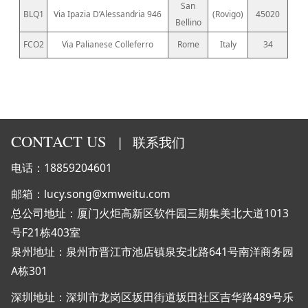
San
BLQ1
Via Ipazia D’Alessandria 946
(Rovigo)
45020
Bellino
FCO2
Via Palianese Colleferro
Rome
Italy
34
CONTACT US
|
联系我们
电话：18859204601
邮箱：lucy.song@xmweitu.com
总公司地址：厦门火炬高新区软件园三期集美北大道1013
号F21栋403室
泉州地址：泉州市晋江市池店镇泉安北路641号南洋商务园
A栋301
深圳地址：深圳市龙岗区坂田街道坂田社区吉华路489号乐