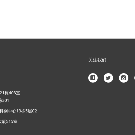
关注我们
1栋403室
301
创中心13栋5层C2
厦515室