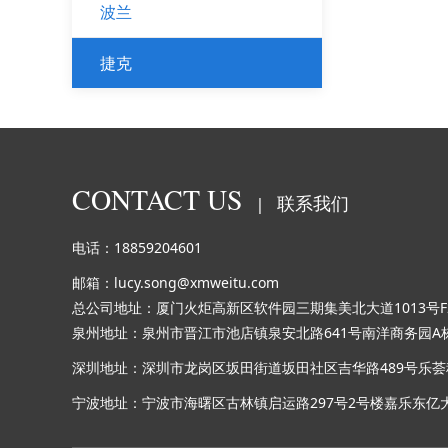
波兰
捷克
CONTACT US
联系我们
|
电话：18859204601
邮箱：lucy.song@xmweitu.com
总公司地址：厦门火炬高新区软件园三期集美北大道1013号F2
泉州地址：泉州市晋江市池店镇泉安北路641号南洋商务园A栋
深圳地址：深圳市龙岗区坂田街道坂田社区吉华路489号乐荟科
宁波地址：宁波市海曙区古林镇启运路297号2号楼嘉乐东亿大