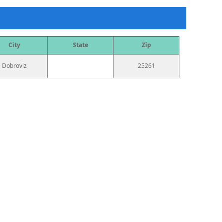
City
State
Zip
Dobroviz
25261